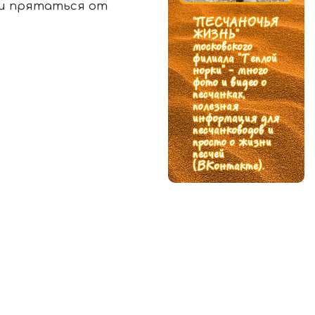
 и прятаться от
"ПЕСЧАНОЧЬЯ
ЖИЗНЬ"
московского
филиала "Теплой
норки" - много
фото и видео о
песчанках,
полезная
информация для
песчанководов и
просто о жизни
песчей
(ВКонтакте).