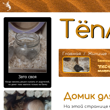
Главная
Жилище -
Бегемоша
"ПЕСЧА
полезн
Домик дл
На этой странице б