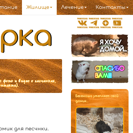
тание
Жилище
Лечение
Контакты
ото и видео о песчанках,
онтакте).
Бегемоша утепляет свой
домик...
мик для песчнки.