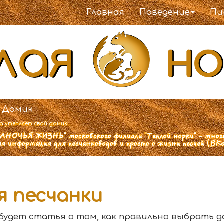
Главная
Поведение
Пи
 Домик
 утепляет свой домик...
НОЧЬЯ ЖИЗНЬ" московского филиала "Теплой норки" - много ф
ая информация для песчанководов и просто о жизни песчей (ВК
я песчанки
удет статья о том, как правильно выбрать до