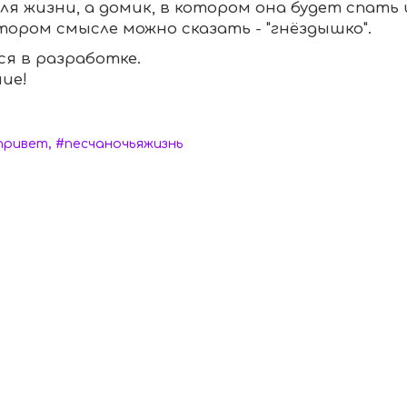
я жизни, а домик, в котором она будет спать
тором смысле можно сказать - "гнёздышко".
я в разработке.
ие!
привет, #песчаночьяжизнь